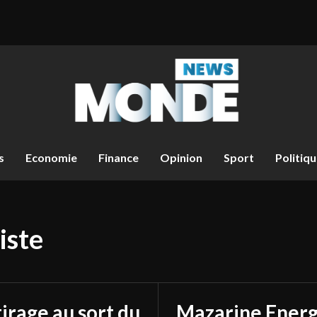
s
Economie
Finance
Opinion
Sport
Politiq
iste
tirage au sort du
Mazarine Energ