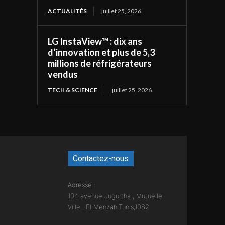
ACTUALITÉS
juillet 25, 2026
LG InstaView™ : dix ans
d’innovation et plus de 5,3
millions de réfrigérateurs
vendus
TECH & SCIENCE
juillet 25, 2026
Contactez-nous
Adresse :
104 avenue Jugurtha , Mutuelle
Ville , El Menzah,Tunis,1082