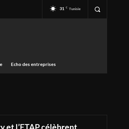
31
C
Tunisie
ue
Echo des entreprises
y et l’ETAP célèbrent