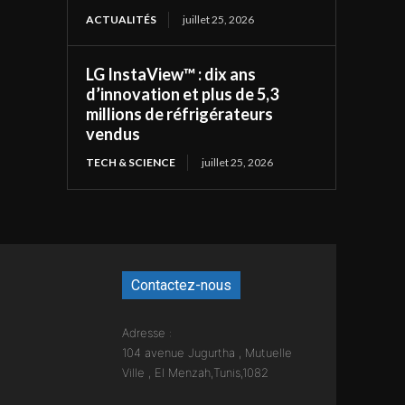
ACTUALITÉS
juillet 25, 2026
LG InstaView™ : dix ans
d’innovation et plus de 5,3
millions de réfrigérateurs
vendus
TECH & SCIENCE
juillet 25, 2026
Contactez-nous
Adresse :
104 avenue Jugurtha , Mutuelle
Ville , El Menzah,Tunis,1082