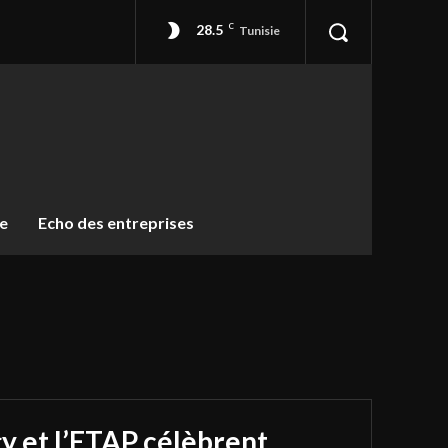
28.5
C
Tunisie
ue
Echo des entreprises
y et l’ETAP célèbrent