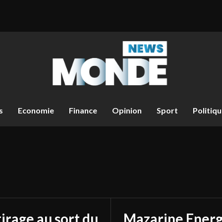
s
Economie
Finance
Opinion
Sport
Politiq
tirage au sort du
Mazarine Energ