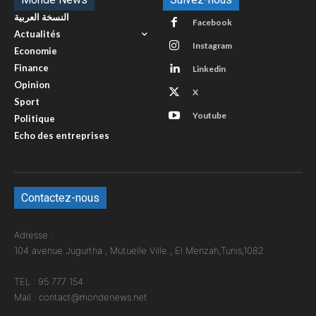
النسخة العربية
Facebook
Actualités
Instagram
Economie
Finance
Linkedin
Opinion
X
Sport
Youtube
Politique
Echo des entreprises
Contactez-nous
Adresse :
104 avenue Jugurtha , Mutuelle Ville , El Menzah,Tunis,1082
TEL : 95 777 154
Mail : contact@mondenews.net