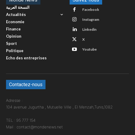
النسخة العربية
Facebook
Actualités
Instagram
Economie
Finance
Linkedin
Opinion
X
Sport
Youtube
Politique
Echo des entreprises
Contactez-nous
Adresse :
104 avenue Jugurtha , Mutuelle Ville , El Menzah,Tunis,1082
TEL : 95 777 154
Mail : contact@mondenews.net