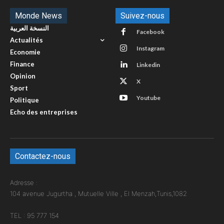
Monde News
Suivez-nous
النسخة العربية
Facebook
Actualités
Instagram
Economie
Finance
Linkedin
Opinion
X
Sport
Youtube
Politique
Echo des entreprises
Contactez-nous
Adresse :
104 avenue Jugurtha , Mutuelle Ville , El Menzah,Tunis,1082
TEL : 95 777 154