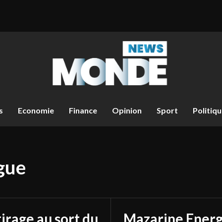
s
Economie
Finance
Opinion
Sport
Politiq
gue
tirage au sort du
Mazarine Energ