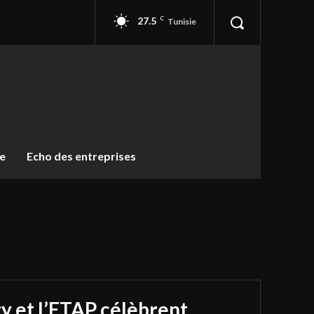
27.5
C
Tunisie
ue
Echo des entreprises
y et l’ETAP célèbrent