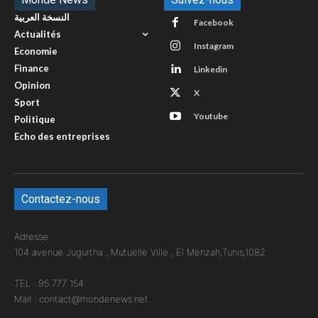
النسخة العربية
Facebook
Actualités
Instagram
Economie
Finance
Linkedin
Opinion
X
Sport
Youtube
Politique
Echo des entreprises
Contactez-nous
Adresse :
104 avenue Jugurtha , Mutuelle Ville , El Menzah,Tunis,1082
TEL : 95 777 154
Mail : contact@mondenews.net