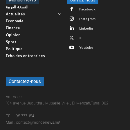
النسخة العربية
Facebook
Actualités
Instagram
Economie
Finance
Linkedin
Opinion
X
Sport
Youtube
Politique
Echo des entreprises
Contactez-nous
Adresse :
104 avenue Jugurtha , Mutuelle Ville , El Menzah,Tunis,1082
TEL : 95 777 154
Mail : contact@mondenews.net