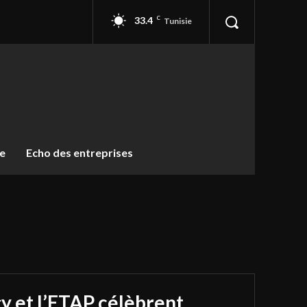
33.4
C
Tunisie
ue
Echo des entreprises
y et l’ETAP célèbrent