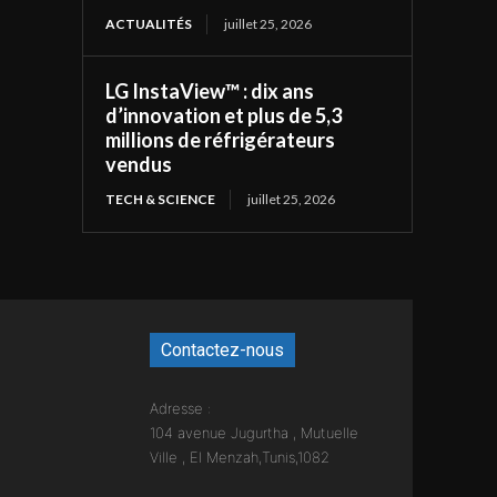
ACTUALITÉS
juillet 25, 2026
LG InstaView™ : dix ans
d’innovation et plus de 5,3
millions de réfrigérateurs
vendus
TECH & SCIENCE
juillet 25, 2026
Contactez-nous
Adresse :
104 avenue Jugurtha , Mutuelle
Ville , El Menzah,Tunis,1082