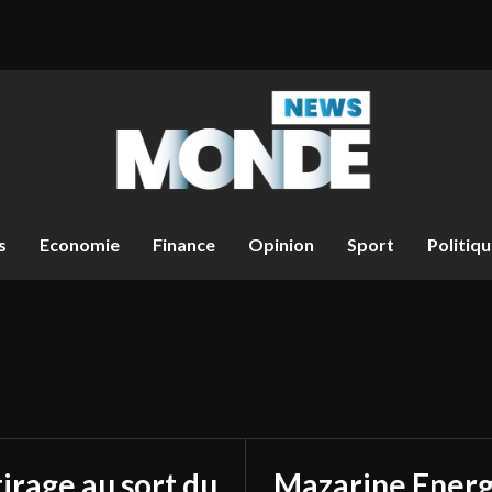
s
Economie
Finance
Opinion
Sport
Politiq
tirage au sort du
Mazarine Energ