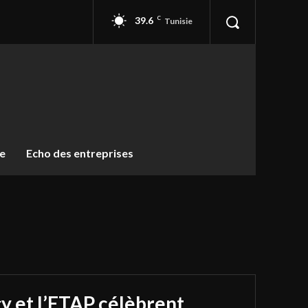
39.6
C
Tunisie
ue
Echo des entreprises
y et l’ETAP célèbrent