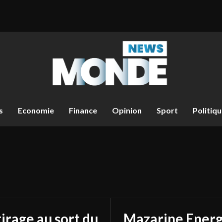
s
Economie
Finance
Opinion
Sport
Politiq
tirage au sort du
Mazarine Energ