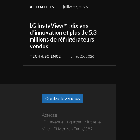
ACTUALITÉS
juillet 25, 2026
LG InstaView™ : dix ans
d’innovation et plus de 5,3
millions de réfrigérateurs
vendus
TECH & SCIENCE
juillet 25, 2026
Contactez-nous
Adresse :
104 avenue Jugurtha , Mutuelle
Ville , El Menzah,Tunis,1082