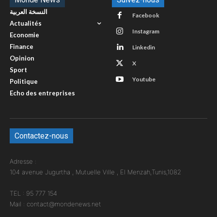
النسخة العربية
Facebook
Actualités
Instagram
Economie
Finance
Linkedin
Opinion
X
Sport
Youtube
Politique
Echo des entreprises
Contactez-nous
Adresse :
104 avenue Jugurtha , Mutuelle Ville , El Menzah,Tunis,1082
TEL : 95 777 154
Mail : contact@mondenews.net