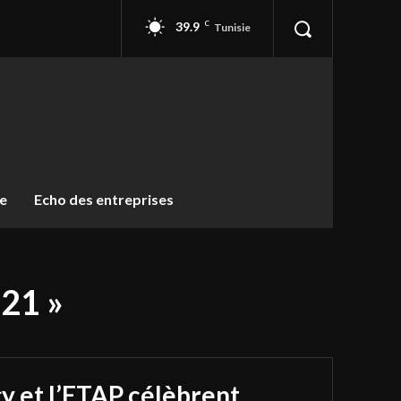
39.9
C
Tunisie
ue
Echo des entreprises
021 »
y et l’ETAP célèbrent