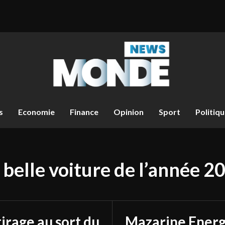
s
Economie
Finance
Opinion
Sport
Politiq
 belle voiture de l’année 2
tirage au sort du
Mazarine Energ