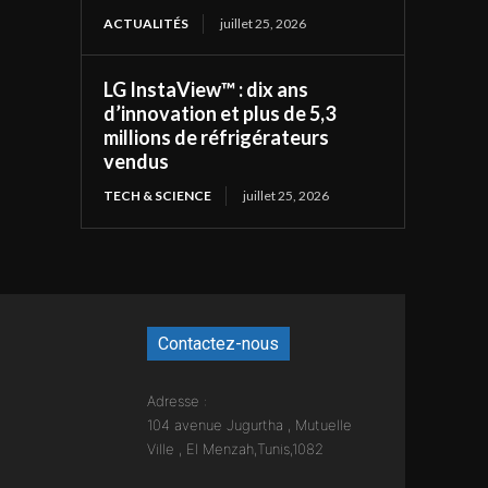
ACTUALITÉS
juillet 25, 2026
LG InstaView™ : dix ans
d’innovation et plus de 5,3
millions de réfrigérateurs
vendus
TECH & SCIENCE
juillet 25, 2026
Contactez-nous
Adresse :
104 avenue Jugurtha , Mutuelle
Ville , El Menzah,Tunis,1082