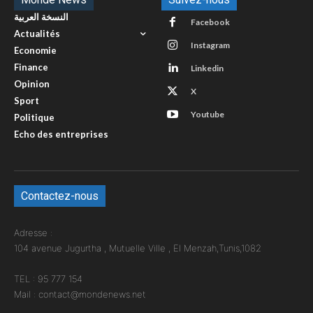
النسخة العربية
Facebook
Actualités
Instagram
Economie
Finance
Linkedin
Opinion
X
Sport
Youtube
Politique
Echo des entreprises
Contactez-nous
Adresse :
104 avenue Jugurtha , Mutuelle Ville , El Menzah,Tunis,1082
TEL : 95 777 154
Mail : contact@mondenews.net