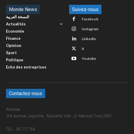
Monde News
Suivez-nous
النسخة العربية
Facebook
Actualités
Instagram
Economie
Finance
Linkedin
Opinion
X
Sport
Youtube
Politique
Echo des entreprises
Contactez-nous
Adresse :
104 avenue Jugurtha , Mutuelle Ville , El Menzah,Tunis,1082
TEL : 95 777 154