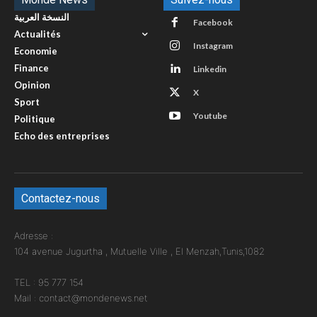
النسخة العربية
Facebook
Actualités
Instagram
Economie
Finance
Linkedin
Opinion
X
Sport
Youtube
Politique
Echo des entreprises
Contactez-nous
Adresse :
104 avenue Jugurtha , Mutuelle Ville , El Menzah,Tunis,1082
TEL : 95 777 154
Mail : contact@mondenews.net