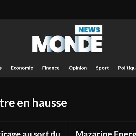
s
Economie
Finance
Opinion
Sport
Politiq
tre en hausse
tirage au sort du
Mazarine Energ