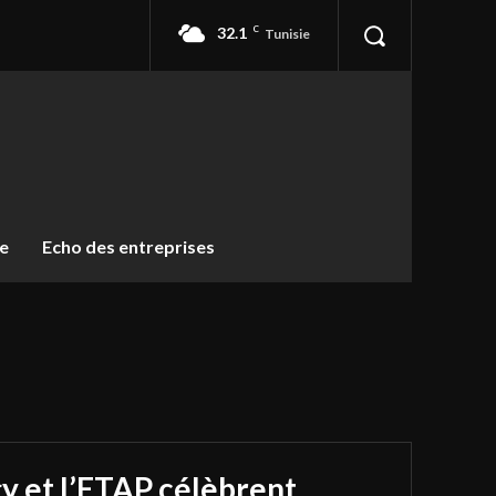
32.1
C
Tunisie
ue
Echo des entreprises
y et l’ETAP célèbrent