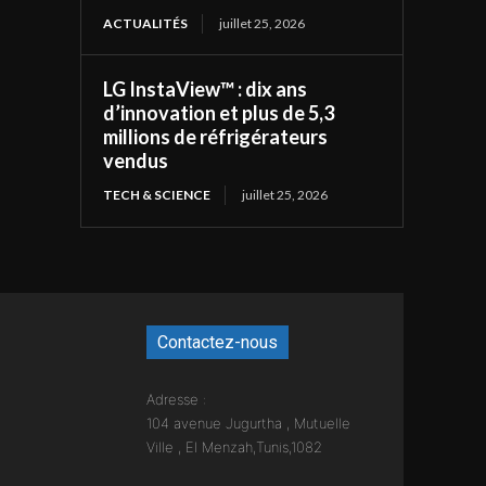
ACTUALITÉS
juillet 25, 2026
LG InstaView™ : dix ans
d’innovation et plus de 5,3
millions de réfrigérateurs
vendus
TECH & SCIENCE
juillet 25, 2026
Contactez-nous
Adresse :
104 avenue Jugurtha , Mutuelle
Ville , El Menzah,Tunis,1082