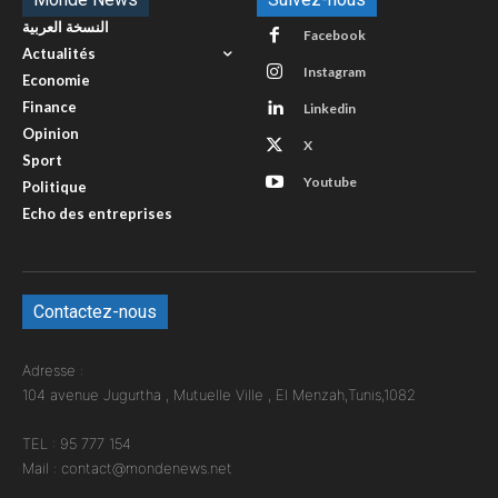
النسخة العربية
Facebook
Actualités
Instagram
Economie
Finance
Linkedin
Opinion
X
Sport
Youtube
Politique
Echo des entreprises
Contactez-nous
Adresse :
104 avenue Jugurtha , Mutuelle Ville , El Menzah,Tunis,1082
TEL : 95 777 154
Mail : contact@mondenews.net