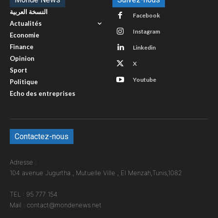
النسخة العربية
Facebook
Actualités
Instagram
Economie
Finance
Linkedin
Opinion
X
Sport
Youtube
Politique
Echo des entreprises
Contactez-nous
Adresse :
104 avenue Jugurtha , Mutuelle Ville , El Menzah,Tunis,1082
TEL : 95 777 154
Mail : contact@mondenews.net