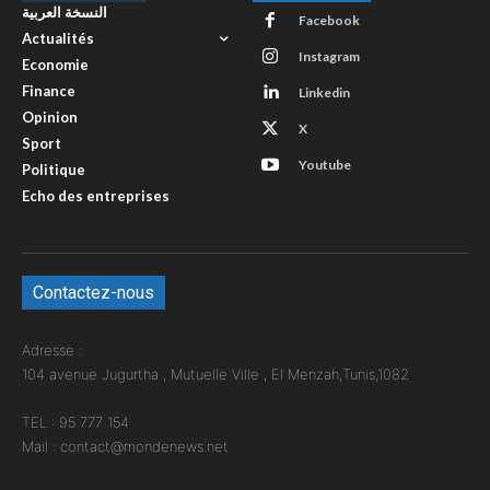
النسخة العربية
Facebook
Actualités
Instagram
Economie
Finance
Linkedin
Opinion
X
Sport
Youtube
Politique
Echo des entreprises
Contactez-nous
Adresse :
104 avenue Jugurtha , Mutuelle Ville , El Menzah,Tunis,1082
TEL : 95 777 154
Mail : contact@mondenews.net