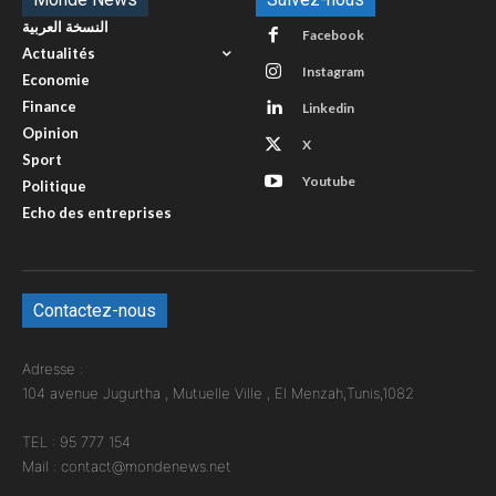
النسخة العربية
Facebook
Actualités
Instagram
Economie
Finance
Linkedin
Opinion
X
Sport
Youtube
Politique
Echo des entreprises
Contactez-nous
Adresse :
104 avenue Jugurtha , Mutuelle Ville , El Menzah,Tunis,1082
TEL : 95 777 154
Mail : contact@mondenews.net