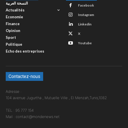
النسخة العربية
Facebook
Actualités
Instagram
Economie
Finance
Linkedin
Opinion
X
Sport
Youtube
Politique
Echo des entreprises
Contactez-nous
Adresse :
104 avenue Jugurtha , Mutuelle Ville , El Menzah,Tunis,1082
TEL : 95 777 154
Mail : contact@mondenews.net