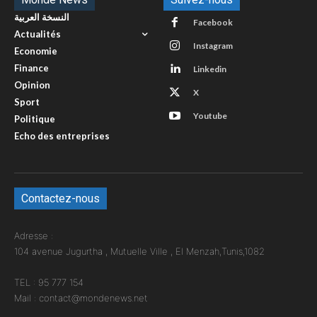
النسخة العربية
Facebook
Actualités
Instagram
Economie
Finance
Linkedin
Opinion
X
Sport
Youtube
Politique
Echo des entreprises
Contactez-nous
Adresse :
104 avenue Jugurtha , Mutuelle Ville , El Menzah,Tunis,1082
TEL : 95 777 154
Mail : contact@mondenews.net