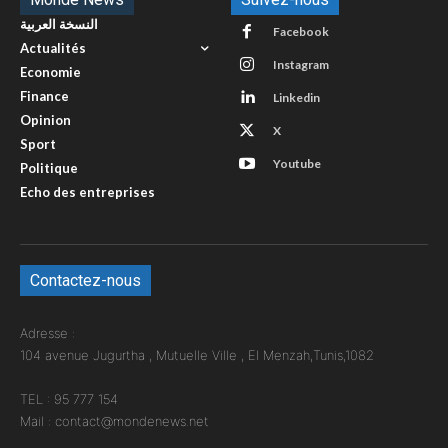
النسخة العربية
Facebook
Actualités
Instagram
Economie
Finance
Linkedin
Opinion
X
Sport
Youtube
Politique
Echo des entreprises
Contactez-nous
Adresse :
104 avenue Jugurtha , Mutuelle Ville , El Menzah,Tunis,1082
TEL : 95 777 154
Mail : contact@mondenews.net