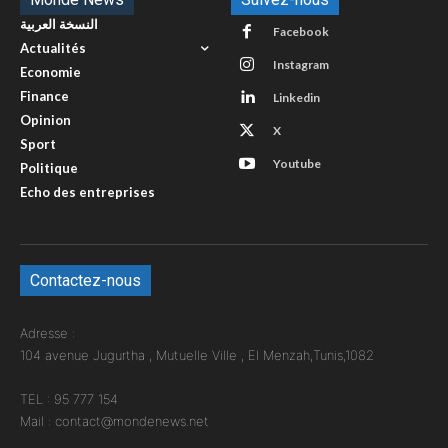
النسخة العربية
Facebook
Actualités
Instagram
Economie
Finance
Linkedin
Opinion
X
Sport
Youtube
Politique
Echo des entreprises
Contactez-nous
Adresse :
104 avenue Jugurtha , Mutuelle Ville , El Menzah,Tunis,1082
TEL : 95 777 154
Mail : contact@mondenews.net