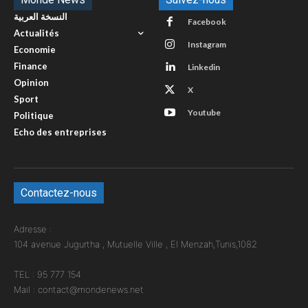
النسخة العربية
Facebook
Actualités
Instagram
Economie
Finance
Linkedin
Opinion
X
Sport
Youtube
Politique
Echo des entreprises
Contactez-nous
Adresse :
104 avenue Jugurtha , Mutuelle Ville , El Menzah,Tunis,1082
TEL : 95 777 154
Mail : contact@mondenews.net