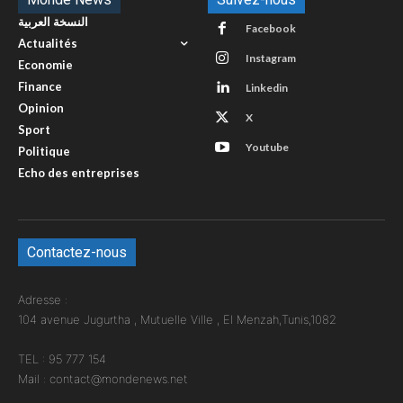
النسخة العربية
Facebook
Actualités
Instagram
Economie
Finance
Linkedin
Opinion
X
Sport
Youtube
Politique
Echo des entreprises
Contactez-nous
Adresse :
104 avenue Jugurtha , Mutuelle Ville , El Menzah,Tunis,1082
TEL : 95 777 154
Mail : contact@mondenews.net