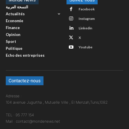
النسخة العربية
Facebook
Actualités
Instagram
Economie
Finance
Linkedin
Opinion
X
Sport
Youtube
Politique
Echo des entreprises
Contactez-nous
Adresse :
104 avenue Jugurtha , Mutuelle Ville , El Menzah,Tunis,1082
TEL : 95 777 154
Mail : contact@mondenews.net