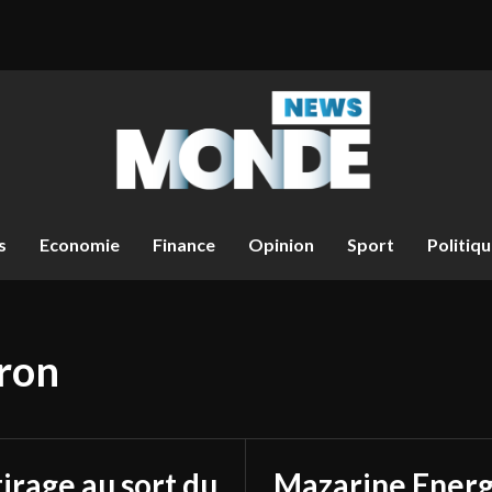
s
Economie
Finance
Opinion
Sport
Politiq
ron
tirage au sort du
Mazarine Energ