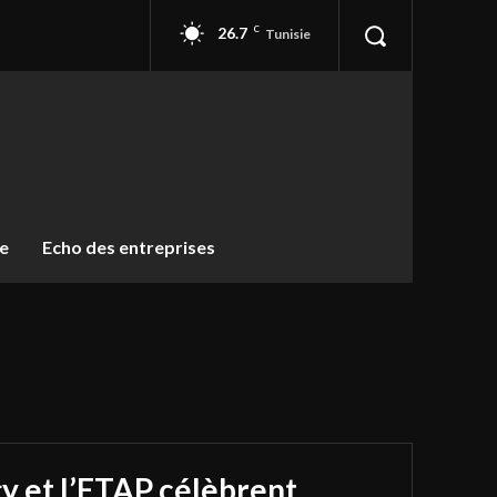
26.7
C
Tunisie
ue
Echo des entreprises
y et l’ETAP célèbrent