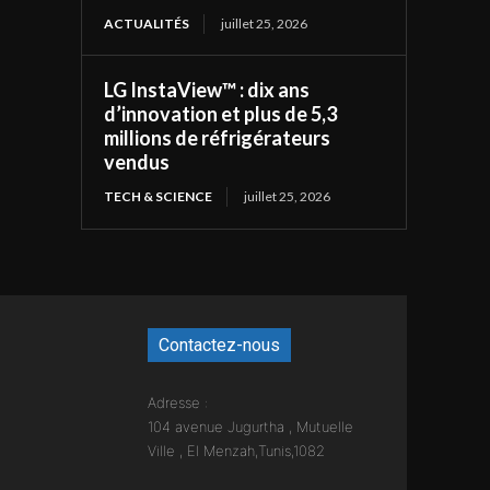
ACTUALITÉS
juillet 25, 2026
LG InstaView™ : dix ans
d’innovation et plus de 5,3
millions de réfrigérateurs
vendus
TECH & SCIENCE
juillet 25, 2026
Contactez-nous
Adresse :
104 avenue Jugurtha , Mutuelle
Ville , El Menzah,Tunis,1082