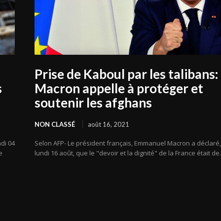
Prise de Kaboul par les talibans:
s
Macron appelle à protéger et
soutenir les afghans
NON CLASSÉ
août 16, 2021
di 04
Selon AFP- Le président français, Emmanuel Macron a déclaré,
e
lundi 16 août, que le "devoir et la dignité" de la France était de.