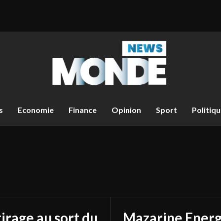
s
Economie
Finance
Opinion
Sport
Politiq
tirage au sort du
Mazarine Energ