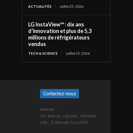
ACTUALITÉS
juillet 25, 2026
LG InstaView™ : dix ans
d’innovation et plus de 5,3
millions de réfrigérateurs
vendus
TECH & SCIENCE
juillet 25, 2026
Contactez-nous
Adresse :
104 avenue Jugurtha , Mutuelle
Ville , El Menzah,Tunis,1082