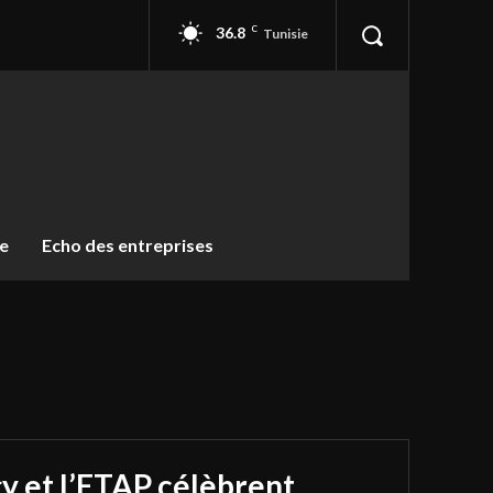
36.8
C
Tunisie
ue
Echo des entreprises
y et l’ETAP célèbrent