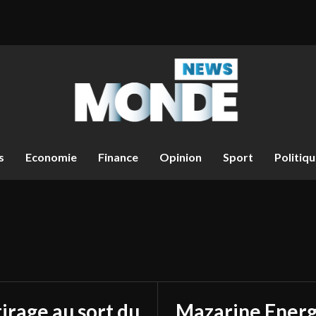
s
Economie
Finance
Opinion
Sport
Politiq
tirage au sort du
Mazarine Energ