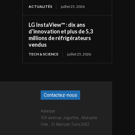
ACTUALITÉS
juillet 25, 2026
LG InstaView™ : dix ans
d’innovation et plus de 5,3
millions de réfrigérateurs
vendus
TECH & SCIENCE
juillet 25, 2026
Contactez-nous
Adresse :
104 avenue Jugurtha , Mutuelle
Ville , El Menzah,Tunis,1082