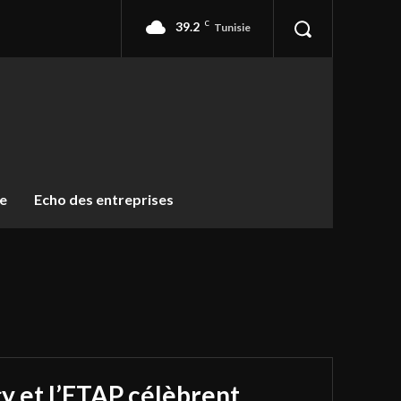
39.2
C
Tunisie
ue
Echo des entreprises
y et l’ETAP célèbrent