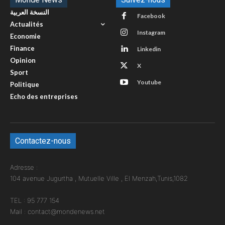
النسخة العربية
Facebook
Actualités
Instagram
Economie
Finance
Linkedin
Opinion
X
Sport
Youtube
Politique
Echo des entreprises
Contactez-nous
Adresse :
104 avenue Jugurtha , Mutuelle Ville , El Menzah,Tunis,1082
TEL : 95 777 154
Mail : contact@mondenews.net