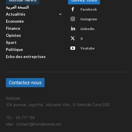
النسخة العربية
Facebook
Actualités
Instagram
Economie
Finance
Linkedin
Opinion
X
Sport
Youtube
Politique
Echo des entreprises
Contactez-nous
Adresse :
104 avenue Jugurtha , Mutuelle Ville , El Menzah,Tunis,1082
TEL : 95 777 154
Mail : contact@mondenews.net