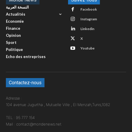
النسخة العربية
Facebook
Actualités
Instagram
Economie
Finance
Linkedin
Opinion
X
Sport
Youtube
Politique
Echo des entreprises
Contactez-nous
Adresse :
104 avenue Jugurtha , Mutuelle Ville , El Menzah,Tunis,1082
TEL : 95 777 154
Mail : contact@mondenews.net