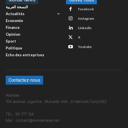
النسخة العربية
Facebook
Actualités
Instagram
Economie
Finance
Linkedin
Opinion
X
Sport
Youtube
Politique
Echo des entreprises
Contactez-nous
Adresse :
104 avenue Jugurtha , Mutuelle Ville , El Menzah,Tunis,1082
TEL : 95 777 154
Mail : contact@mondenews.net