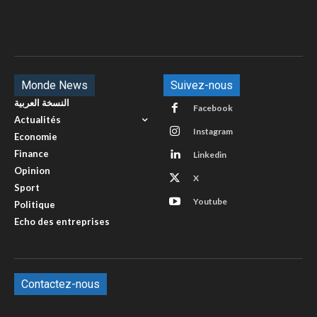
Monde News
Suivez-nous
النسخة العربية
Facebook
Actualités
Instagram
Economie
Finance
Linkedin
Opinion
X
Sport
Youtube
Politique
Echo des entreprises
Contactez-nous