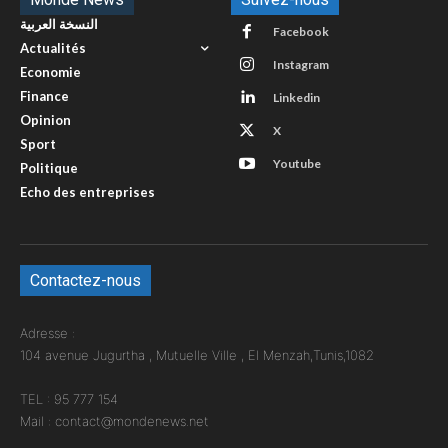
النسخة العربية
Facebook
Actualités
Instagram
Economie
Finance
Linkedin
Opinion
X
Sport
Youtube
Politique
Echo des entreprises
Contactez-nous
Adresse :
104 avenue Jugurtha , Mutuelle Ville , El Menzah,Tunis,1082
TEL : 95 777 154
Mail : contact@mondenews.net