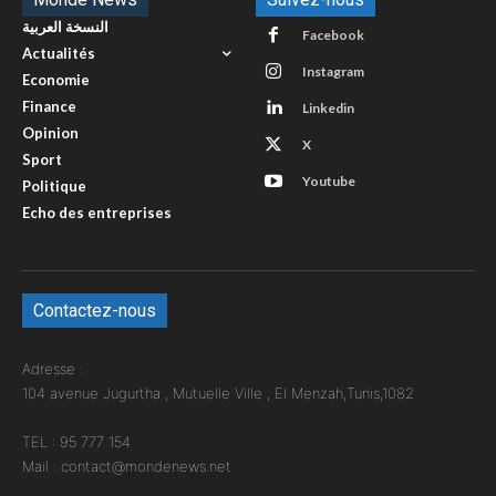
النسخة العربية
Facebook
Actualités
Instagram
Economie
Finance
Linkedin
Opinion
X
Sport
Youtube
Politique
Echo des entreprises
Contactez-nous
Adresse :
104 avenue Jugurtha , Mutuelle Ville , El Menzah,Tunis,1082
TEL : 95 777 154
Mail : contact@mondenews.net