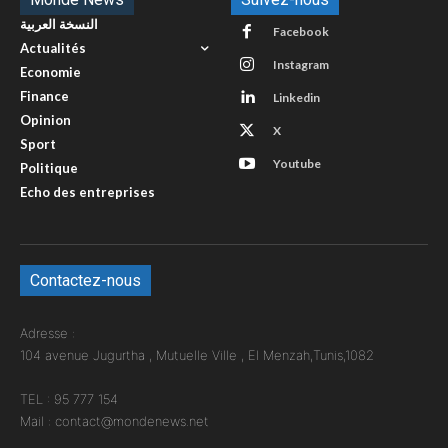
النسخة العربية
Facebook
Actualités
Instagram
Economie
Finance
Linkedin
Opinion
X
Sport
Youtube
Politique
Echo des entreprises
Contactez-nous
Adresse :
104 avenue Jugurtha , Mutuelle Ville , El Menzah,Tunis,1082
TEL : 95 777 154
Mail : contact@mondenews.net