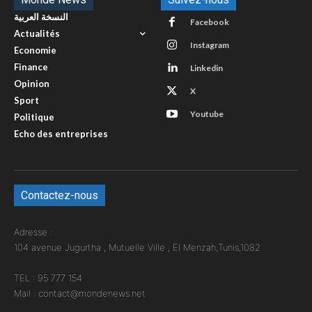
النسخة العربية
Facebook
Actualités
Instagram
Economie
Finance
Linkedin
Opinion
X
Sport
Youtube
Politique
Echo des entreprises
Contactez-nous
Adresse :
104 avenue Jugurtha , Mutuelle Ville , El Menzah,Tunis,1082
TEL : 95 777 154
Mail : contact@mondenews.net