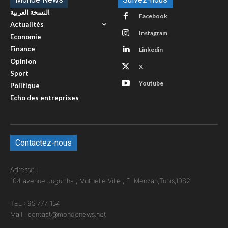
النسخة العربية
Facebook
Actualités
Instagram
Economie
Finance
Linkedin
Opinion
X
Sport
Youtube
Politique
Echo des entreprises
Contactez-nous
Adresse :
104 avenue Jugurtha , Mutuelle Ville , El Menzah,Tunis,1082
TEL : 95 777 154
Mail : contact@mondenews.net