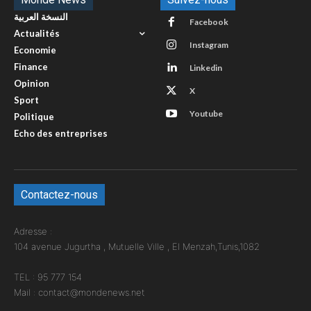
النسخة العربية
Facebook
Actualités
Instagram
Economie
Finance
Linkedin
Opinion
X
Sport
Youtube
Politique
Echo des entreprises
Contactez-nous
Adresse :
104 avenue Jugurtha , Mutuelle Ville , El Menzah,Tunis,1082
TEL : 95 777 154
Mail : contact@mondenews.net