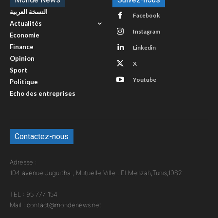
النسخة العربية
Facebook
Actualités
Instagram
Economie
Finance
Linkedin
Opinion
X
Sport
Youtube
Politique
Echo des entreprises
Contactez-nous
Adresse :
104 avenue Jugurtha , Mutuelle Ville , El Menzah,Tunis,1082
TEL : 95 777 154
Mail : contact@mondenews.net