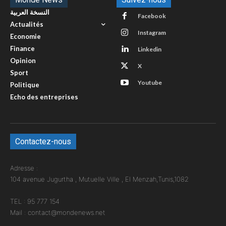
النسخة العربية
Facebook
Actualités
Instagram
Economie
Finance
Linkedin
Opinion
X
Sport
Youtube
Politique
Echo des entreprises
Contactez-nous
Adresse :
104 avenue Jugurtha , Mutuelle Ville , El Menzah,Tunis,1082
TEL : 95 777 154
Mail : contact@mondenews.net