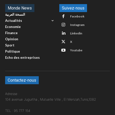
Monde News
Suivez-nous
النسخة العربية
Facebook
Actualités
Instagram
Economie
Finance
Linkedin
Opinion
X
Sport
Youtube
Politique
Echo des entreprises
Contactez-nous
Adresse :
104 avenue Jugurtha , Mutuelle Ville , El Menzah,Tunis,1082
TEL : 95 777 154