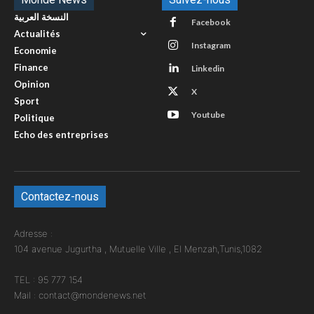
النسخة العربية
Facebook
Actualités
Instagram
Economie
Finance
Linkedin
Opinion
X
Sport
Youtube
Politique
Echo des entreprises
Contactez-nous
Adresse :
104 avenue Jugurtha , Mutuelle Ville , El Menzah,Tunis,1082
TEL : 95 777 154
Mail : contact@mondenews.net