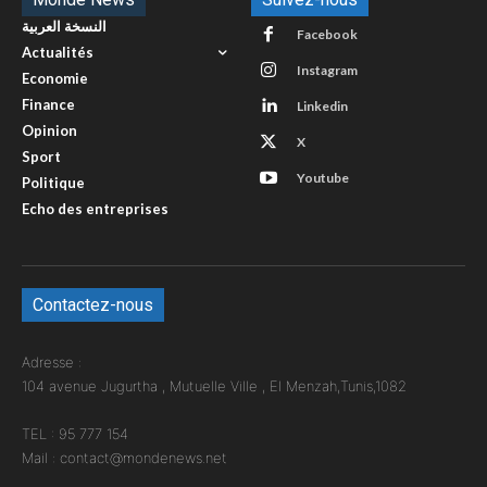
النسخة العربية
Facebook
Actualités
Instagram
Economie
Finance
Linkedin
Opinion
X
Sport
Youtube
Politique
Echo des entreprises
Contactez-nous
Adresse :
104 avenue Jugurtha , Mutuelle Ville , El Menzah,Tunis,1082
TEL : 95 777 154
Mail : contact@mondenews.net