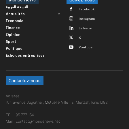
النسخة العربية
Facebook
Actualités
Instagram
Economie
Finance
Linkedin
Opinion
X
Sport
Youtube
Politique
Echo des entreprises
Contactez-nous
Adresse :
104 avenue Jugurtha , Mutuelle Ville , El Menzah,Tunis,1082
TEL : 95 777 154
Mail : contact@mondenews.net