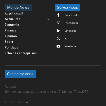
Monde News
Suivez-nous
النسخة العربية
Facebook
Actualités
Instagram
Economie
Finance
Linkedin
Opinion
X
Sport
Youtube
Politique
Echo des entreprises
Contactez-nous
Adresse :
104 avenue Jugurtha , Mutuelle Ville , El Menzah,Tunis,1082
TEL : 95 777 154