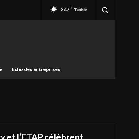
28.7
C
Tunisie
ue
Echo des entreprises
y et l’ETAP célèbrent