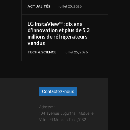
ACTUALITÉS
juillet 25, 2026
LG InstaView™ : dix ans
d’innovation et plus de 5,3
millions de réfrigérateurs
vendus
TECH & SCIENCE
juillet 25, 2026
Contactez-nous
Adresse :
104 avenue Jugurtha , Mutuelle
Ville , El Menzah,Tunis,1082