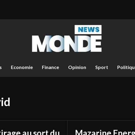
s
Economie
Finance
Opinion
Sport
Politiq
vid
tirage au sort du
Mazarine Energ