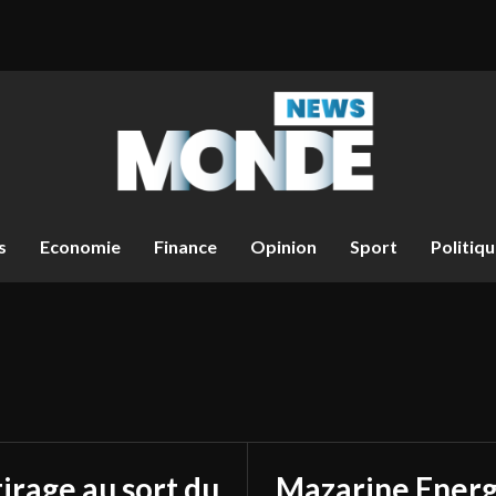
s
Economie
Finance
Opinion
Sport
Politiq
tirage au sort du
Mazarine Energ