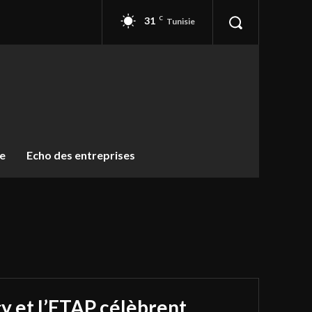
31
C
Tunisie
ue
Echo des entreprises
y et l’ETAP célèbrent