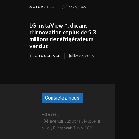
ACTUALITÉS
juillet 25, 2026
LG InstaView™ : dix ans
d’innovation et plus de 5,3
millions de réfrigérateurs
vendus
TECH & SCIENCE
juillet 25, 2026
Contactez-nous
Adresse :
104 avenue Jugurtha , Mutuelle
Ville , El Menzah,Tunis,1082